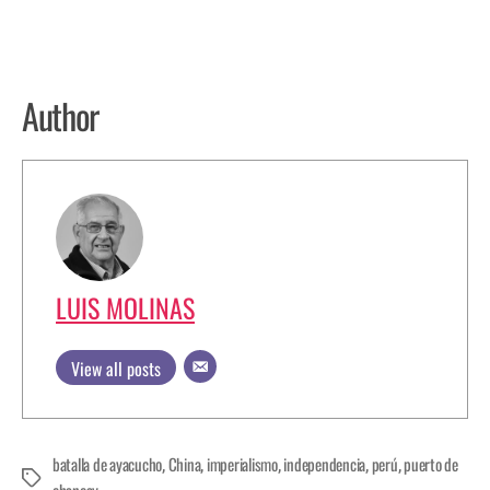
Author
LUIS MOLINAS
View all posts
batalla de ayacucho
China
imperialismo
independencia
perú
puerto de
,
,
,
,
,
chancay