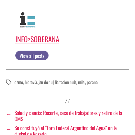
INFO>SOBERANA
View all posts
deme
hidrovía
jan de nul
licitacion nula
milei
paraná
,
,
,
,
,
←
Salud y ciencia: Recorte, cese de trabajadores y retiro de la
OMS
→
Se constituyó el “Foro Federal Argentino del Agua” en la
ciudad de Rosario