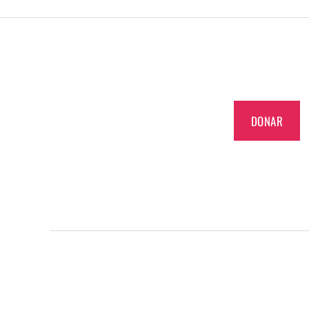
DONAR
INFO>SOBERANA
Funciona gracias a WordPress
© 2026