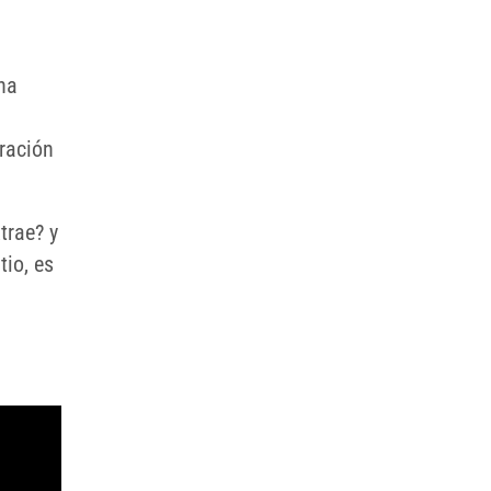
na
eración
trae? y
tio, es