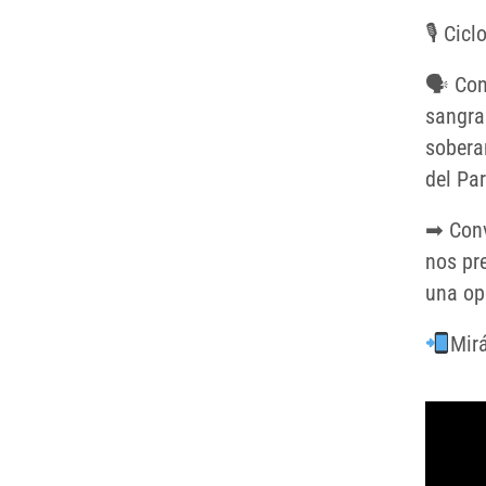
🎙 Cicl
🗣 Con
sangra 
sobera
del Par
➡ Conv
nos pre
una op
Mirá