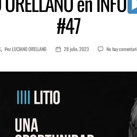
 ORELLANO en INFO
#47
LUCIANO ORELLANO
28 julio, 2023
No hay comentari
Por