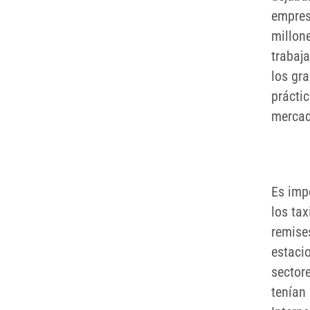
empres
millon
trabaj
los gra
prácti
mercad
Es imp
los ta
remises
estacio
sector
tenían