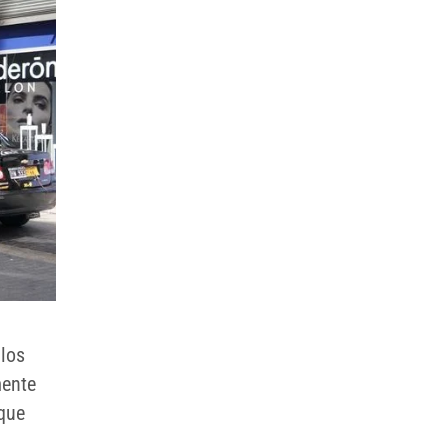
 los
mente
 que