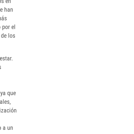
os en
ue han
más
 por el
 de los
estar.
s
 ya que
ales,
ización
o a un