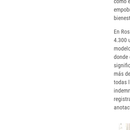
cómo e
empobre
bienes
En Ros
4.300 
modelo
donde 
signif
más de
todas l
indemni
regist
anotac