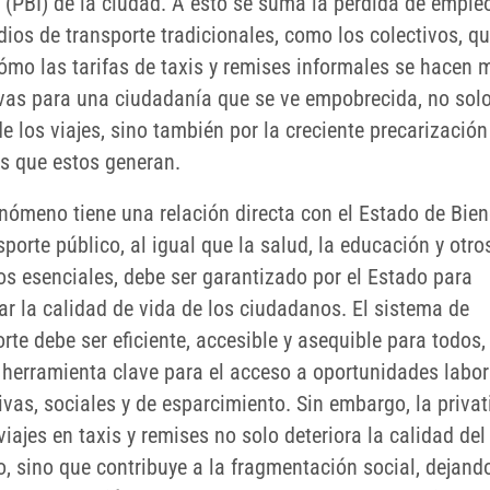
o (PBI) de la ciudad. A esto se suma la pérdida de emple
dios de transporte tradicionales, como los colectivos, q
cómo las tarifas de taxis y remises informales se hacen 
ivas para una ciudadanía que se ve empobrecida, no solo
e los viajes, sino también por la creciente precarización
os que estos generan.
enómeno tiene una relación directa con el Estado de Bien
sporte público, al igual que la salud, la educación y otro
os esenciales, debe ser garantizado por el Estado para
ar la calidad de vida de los ciudadanos. El sistema de
rte debe ser eficiente, accesible y asequible para todos,
 herramienta clave para el acceso a oportunidades labor
vas, sociales y de esparcimiento. Sin embargo, la privat
viajes en taxis y remises no solo deteriora la calidad del
o, sino que contribuye a la fragmentación social, dejand