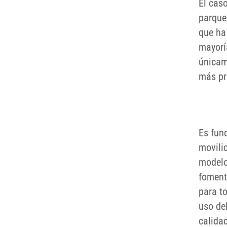
El caso
parque
que ha
mayorí
únicam
más pr
Es fun
movilid
modelo 
foment
para to
uso del
calida