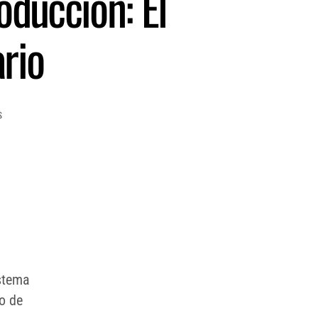
oducción: El
ario
s
stema
o de