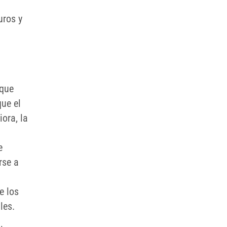
uros y
 que
ue el
iora, la
e
rse a
e los
les.