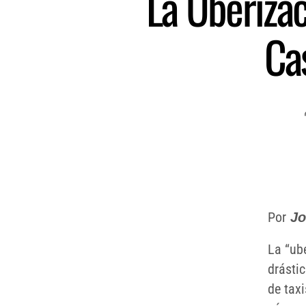
La Uberizac
Cas
Por
Jo
La “ub
drásti
de tax