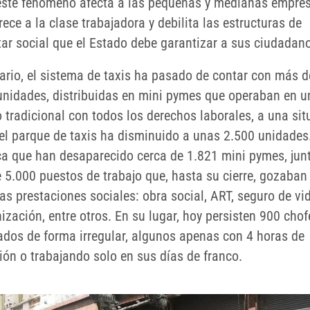
ste fenómeno afecta a las pequeñas y medianas empres
ce a la clase trabajadora y debilita las estructuras de
tar social que el Estado debe garantizar a sus ciudadan
ario, el sistema de taxis ha pasado de contar con más d
unidades, distribuidas en mini pymes que operaban en u
 tradicional con todos los derechos laborales, a una sit
el parque de taxis ha disminuido a unas 2.500 unidades
ica que han desaparecido cerca de 1.821 mini pymes, jun
 5.000 puestos de trabajo que, hasta su cierre, gozaban
as prestaciones sociales: obra social, ART, seguro de vi
zación, entre otros. En su lugar, hoy persisten 900 chof
rados de forma irregular, algunos apenas con 4 horas de
ión o trabajando solo en sus días de franco.