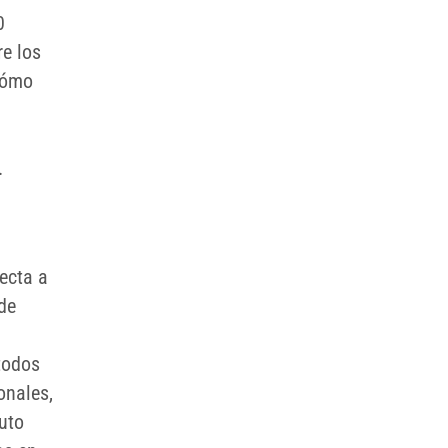
0
re los
 cómo
.
ecta a
de
 todos
onales,
uto