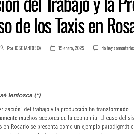
ión del Trabajo y la Pr
o de los Taxis en Ros
JOSÉ IANTOSCA
15 enero, 2025
No hay comentario
Por
sé Iantosca (*)
erización” del trabajo y la producción ha transformado
camente muchos sectores de la economía. El caso del si
is en Rosario se presenta como un ejemplo paradigmátic