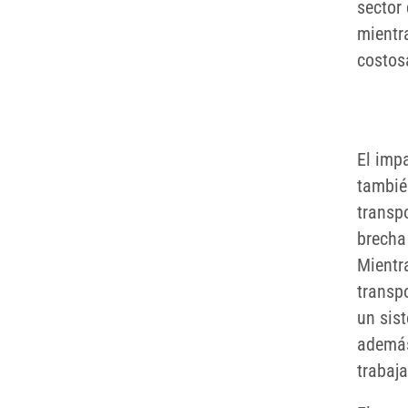
sector
mientr
costos
El imp
tambié
transpo
brecha 
Mientr
transp
un sist
además
trabaj