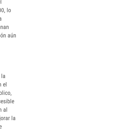
l
0, lo
a
onan
ión aún
 la
 el
lico,
esible
n al
orar la
e