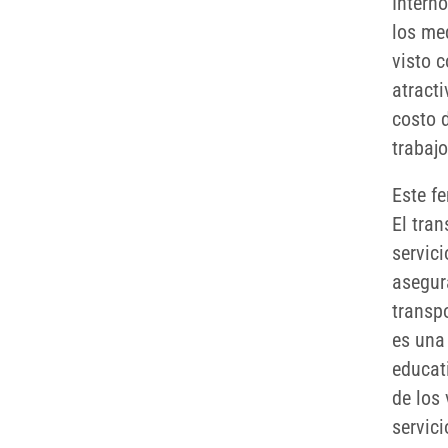
Intern
los me
visto 
atract
costo d
trabaj
Este f
El tran
servici
asegur
transpo
es una
educati
de los 
servici