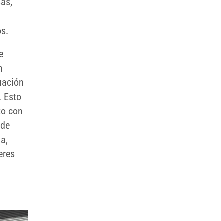
as,
os.
e
n
uación
. Esto
to con
 de
da,
eres