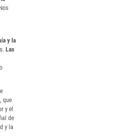
 Nos
ía y la
as.
Las
o
se
, que
r y el
ñal de
d y la