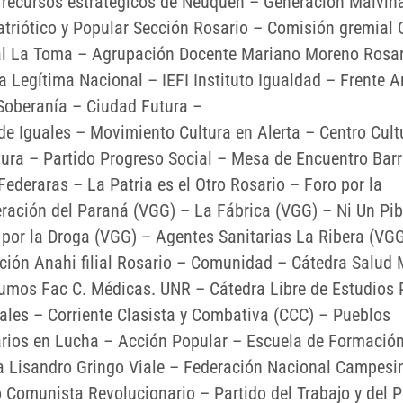
recursos estratégicos de Neuquén – Generación Malvin
atriótico y Popular Sección Rosario – Comisión gremial 
al La Toma – Agrupación Docente Mariano Moreno Rosar
ia Legítima Nacional – IEFI Instituto Igualdad – Frente 
 Soberanía – Ciudad Futura –
 de Iguales – Movimiento Cultura en Alerta – Centro Cult
ura – Partido Progreso Social – Mesa de Encuentro Barr
Federaras – La Patria es el Otro Rosario – Foro por la
ración del Paraná (VGG) – La Fábrica (VGG) – Ni Un Pi
por la Droga (VGG) – Agentes Sanitarias La Ribera (VGG
ción Anahi filial Rosario – Comunidad – Cátedra Salud 
umos Fac C. Médicas. UNR – Cátedra Libre de Estudios P
ales – Corriente Clasista y Combativa (CCC) – Pueblos
arios en Lucha – Acción Popular – Escuela de Formació
ca Lisandro Gringo Viale – Federación Nacional Campesi
o Comunista Revolucionario – Partido del Trabajo y del 