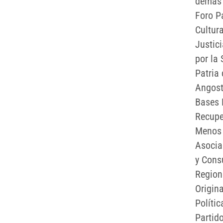
demás 
Foro P
Cultur
Justic
por la
Patria
Angost
Bases 
Recupe
Menos 
Asocia
y Cons
Region
Origin
Políti
Partid