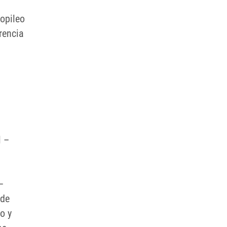
ropileo
rencia
l –
–
 de
o y