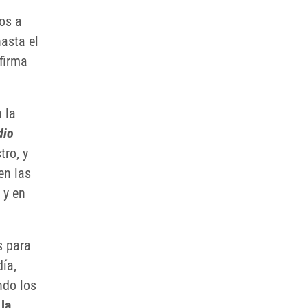
os a
asta el
firma
 la
dio
tro, y
en las
 y en
s para
día,
ndo los
 la