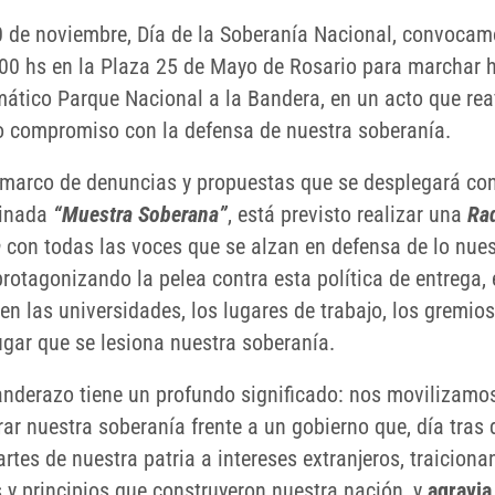
0 de noviembre, Día de la Soberanía Nacional, convocam
:00 hs en la Plaza 25 de Mayo de Rosario para marchar h
ático Parque Nacional a la Bandera, en un acto que rea
o compromiso con la defensa de nuestra soberanía.
 marco de denuncias y propuestas que se desplegará con
inada
“Muestra Soberana”
, está previsto realizar una
Ra
a
con todas las voces que se alzan en defensa de lo nues
rotagonizando la pelea contra esta política de entrega, 
 en las universidades, los lugares de trabajo, los gremios
ugar que se lesiona nuestra soberanía.
anderazo tiene un profundo significado: nos movilizamo
ar nuestra soberanía frente a un gobierno que, día tras 
rtes de nuestra patria a intereses extranjeros, traiciona
s y principios que construyeron nuestra nación, y
agravia