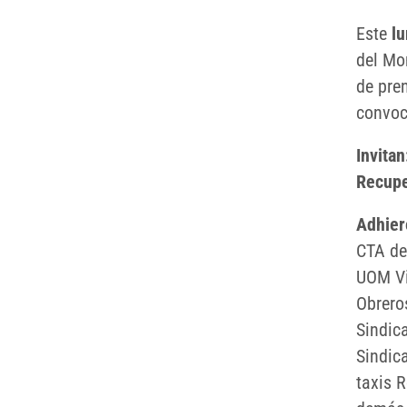
Este
lu
del Mo
de pre
convoc
Invitan
Recupe
Adhier
CTA de
UOM Vi
Obrero
Sindic
Sindic
taxis R