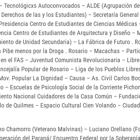
– Tecnológicxs Autoconvocados – ALDE (Agrupación de
 Derechos de las y los Estudiantes) – Secretaría General
Presidencia Centro de Estudiantes de Ciencias Médicas 
encia Centro de Estudiantes de Arquitectura y Diseño –
iento de Unidad Secundaria) – La Fábrica de Futuro . R
n Pibe menos por la Droga . Rosario – Macachas – Parti
en el FAS – Juventud Comunista Revolucionaria – Libre
ncejalía Popular de Rosario – Liga de los Pueblos Libres
Mov. Popular La Dignidad – Causa – As. Civil Carlos Bo
no – Escuelas de Psicología Social de la Corriente Picho
ento Nacional Cuidadores de la Casa Común – Fundaci
llo de Quilmes – Espacio Cultural Cien Volando – Ciudad
no Chamorro (Veterano Malvinas) – Luciano Orellano (F
uperación del Paraná/ Encuentro Federal por la Soberanía