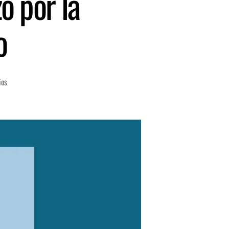
 por la
o
ios