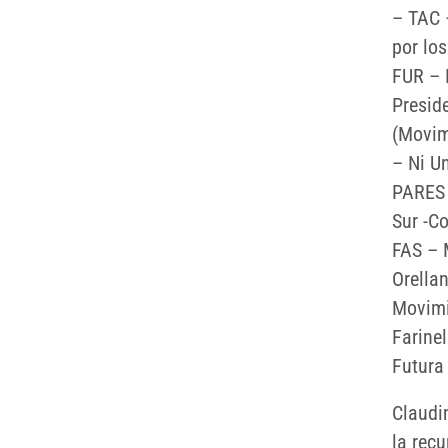
– TAC 
por los
FUR – 
Presid
(Movim
– Ni U
PARES 
Sur -Co
FAS – 
Orella
Movimi
Farine
Futura
Claudi
la rec