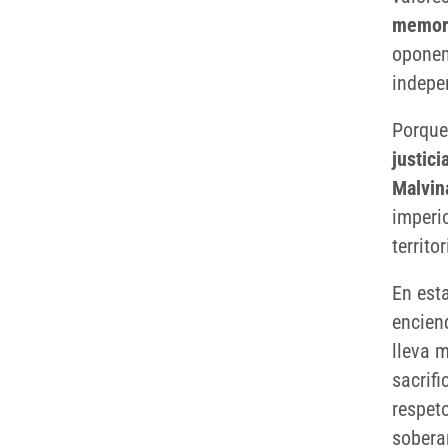
memori
oponem
indepe
Porque
justici
Malvin
imperi
territo
En est
encien
lleva 
sacrif
respeto
sobera