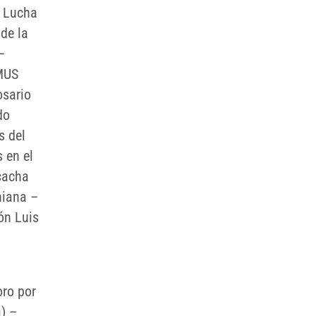
 Lucha
 de la
–
 MUS
osario
do
s del
 en el
cacha
niana –
ón Luis
oro por
) –