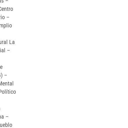
as –
Centro
io –
Amplio
ural La
ial –
be
) –
Mental
olítico
n
na –
Pueblo