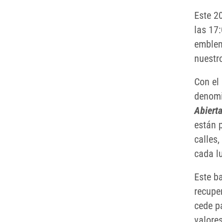
Este 2
las 17
emblem
nuestr
Con el
denom
Abiert
están p
calles,
cada l
Este b
recuper
cede pa
valore