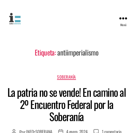
Menú
Etiqueta:
antiimperialismo
SOBERANÍA
La patria no se vende! En camino al
2º Encuentro Federal por la
Soberanía
INFO>SOBERANA
4 enero, 2024
1 comentario
Por