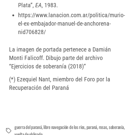
Plata”,
EA
, 1983.
https://www.lanacion.com.ar/politica/murio-
el-ex-embajador-manuel-de-anchorena-
nid706828/
La imagen de portada pertenece a Damián
Monti Falicoff. Dibujo parte del archivo
“Ejercicios de soberanía (2018)”
(*) Ezequiel Nant, miembro del Foro por la
Recuperación del Paraná
guerra del paraná
libre navegación de los ríos
paraná
rosas
soberanía
,
,
,
,
,
vuelta de obligado