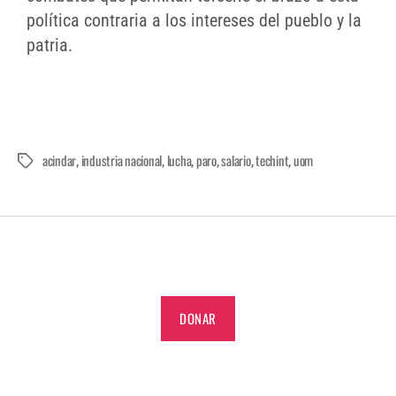
política contraria a los intereses del pueblo y la
patria.
acindar
industria nacional
lucha
paro
salario
techint
uom
,
,
,
,
,
,
DONAR