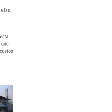
e las
uesta
l que
 costos