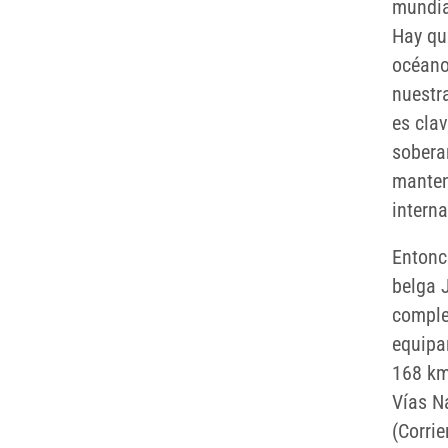
mundia
Hay que
océano
nuestra
es clav
sobera
manten
interna
Entonc
belga 
comple
equipa
168 km
Vías N
(Corrie