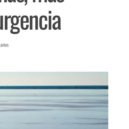
urgencia
arios