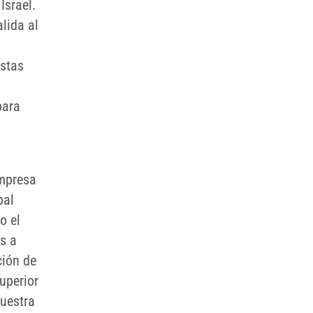
Israel.
alida al
istas
para
empresa
pal
o el
s a
ción de
uperior
nuestra