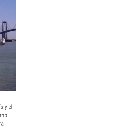
s y el
erno
ra