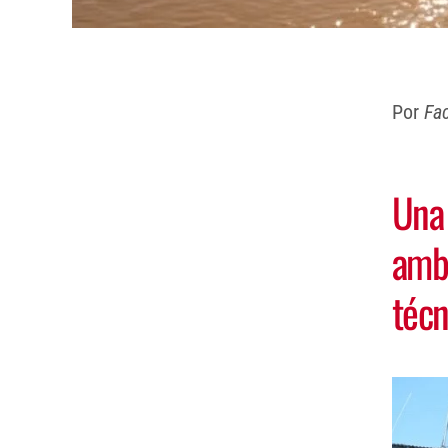
Por
Fa
Una 
ambi
técn