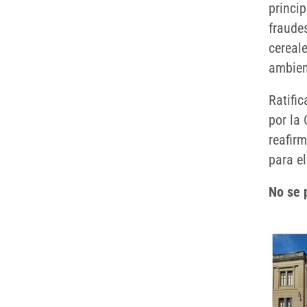
princi
fraude
cereal
ambien
Ratifi
por la
reafirm
para e
No se p