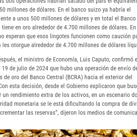
las dos operaciones habrían sacado del país el equivalen
50 millones de dólares. En el banco suizo ya habría el
lente a unos 500 millones de dólares y en total el Banco
 tiene en oro alrededor de 4.700 millones de dólares. En
no esperan que esos lingotes funcionen como caución p
 les otorgue alrededor de 4.700 millones de dólares líqu
espués, el ministro de Economía, Luis Caputo, confirmó e
s 19 de julio de 2024 que hubo una operación de envío d
s de oro del Banco Central (BCRA) hacia el exterior del
“Con esta decisión, desde el Gobierno explicaron que bu
r un rendimiento extra de los activos, en un escenario d
ridad monetaria se le está dificultando la compra de div
ncrementar las reservas”, dijeron los medios de comunic