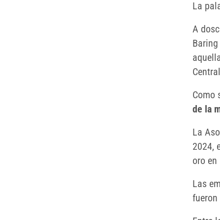
La pala
A dosc
Baring 
aquella
Central
Como s
de la 
La Aso
2024, 
oro en
Las em
fueron