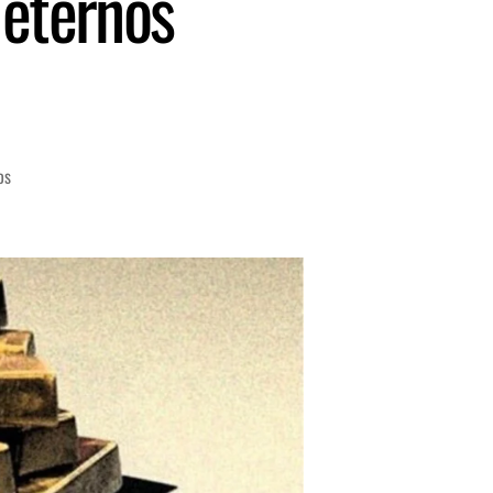
 eternos
os