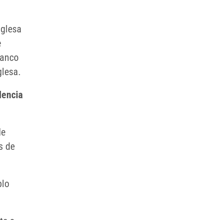
nglesa
e
Banco
glesa.
dencia
de
s de
blo
.