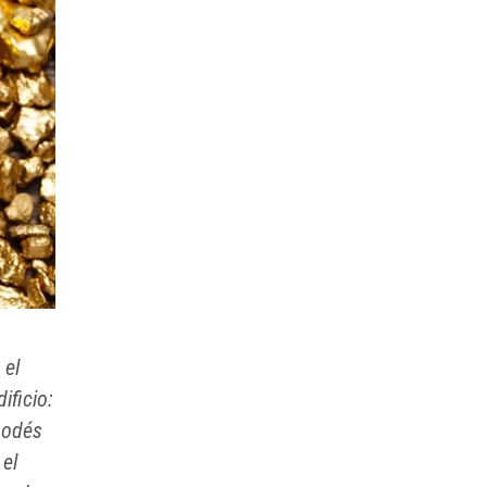
 el
ificio:
podés
 el