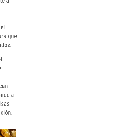
te a
 el
ara que
idos.
l
e
scan
onde a
isas
ación.