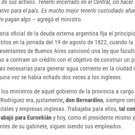
 de sus activos. Tenerlo encerrado en el Central, sin hacer
tivo para el país. Es mucho mejor tenerlo custodiado afue
te pagan algo
– agregó el ministro.
oria oficial de la deuda externa argentina fija el principi
titos en la jornada del 19 de agosto de 1822, cuando la 
resentantes de Buenos Aires sancionó una ley que facult
o a contraer un crédito con el objetivo de construir un p
ras necesarias para generar agua corriente en la ciudad 
guna vez se había echado dos veces a los ingleses.
 los ministros de aquel gobierno de la provincia a cargo
 Rodríguez era, justamente
, don Bernardino
, siempre ce
pitales y empresas inglesas. Trabajaba para ellos,
tal co
trabajó para Eurnekián
y hoy, como el presidente mismo y
antes de su gabinete, siguen siendo sus empleados.