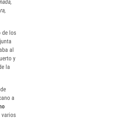
 nada,
ra,
o de los
junta
aba al
uerto y
de la
 de
rcano a
mo
 varios