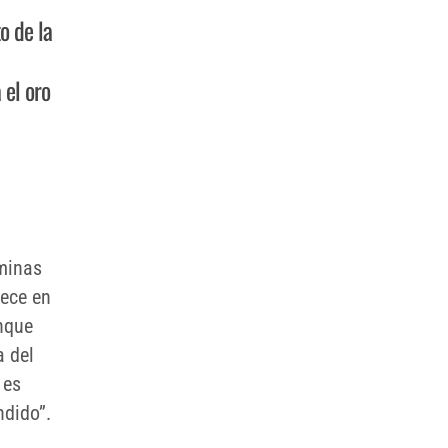
o de la
 el oro
ominas
rece en
unque
a del
 es
ndido”.