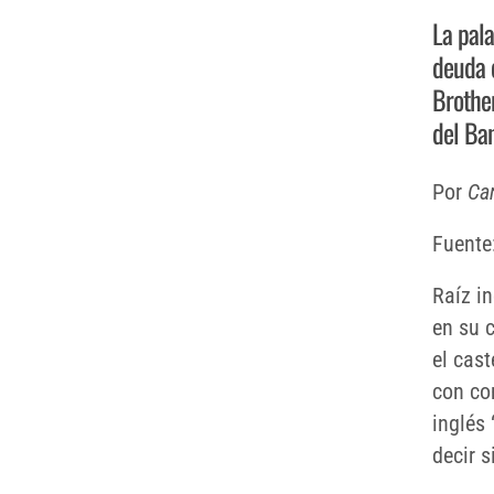
La pala
deuda 
Brother
del Ba
Por
Car
Fuente
Raíz i
en su c
el cas
con co
inglés 
decir s