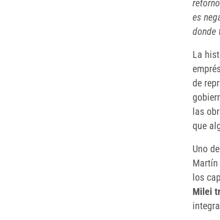
retorno
es nega
donde 
La hist
emprés
de rep
gobiern
las ob
que al
Uno de
Martín
los ca
Milei 
integr