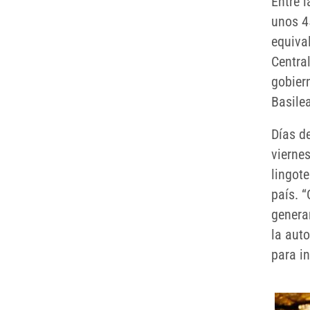
Entre 
unos 4
equiva
Central
gobier
Basilea
Días d
vierne
lingote
país. 
genera
la auto
para i