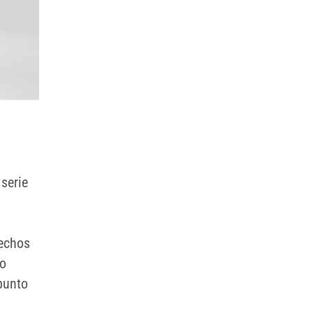
serie
hechos
ro
punto