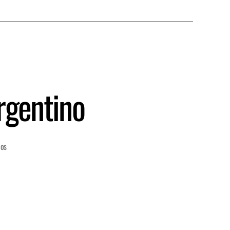
argentino
ios