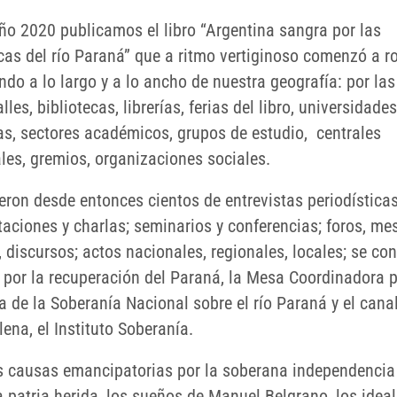
año 2020 publicamos el libro “Argentina sangra por las
cas del río Paraná” que a ritmo vertiginoso comenzó a ro
ndo a lo largo y a lo ancho de nuestra geografía: por la
alles, bibliotecas, librerías, ferias del libro, universidades
as, sectores académicos, grupos de estudio, centrales
ales, gremios, organizaciones sociales.
eron desde entonces cientos de entrevistas periodísticas
taciones y charlas; seminarios y conferencias; foros, me
 discursos; actos nacionales, regionales, locales; se con
o por la recuperación del Paraná, la Mesa Coordinadora p
a de la Soberanía Nacional sobre el río Paraná y el cana
ena, el Instituto Soberanía.
s causas emancipatorias por la soberana independencia
a patria herida, los sueños de Manuel Belgrano, los idea