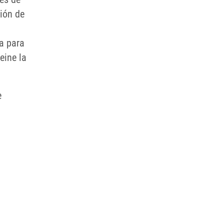
ción de
na para
eine la
e