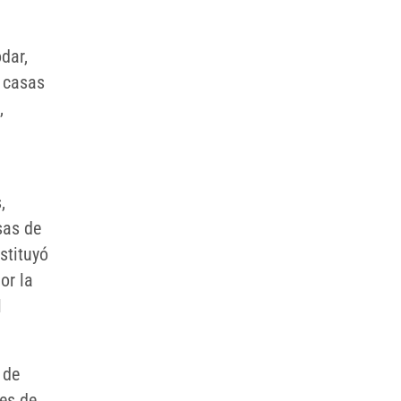
dar,
s casas
,
,
sas de
stituyó
or la
l
 de
les de