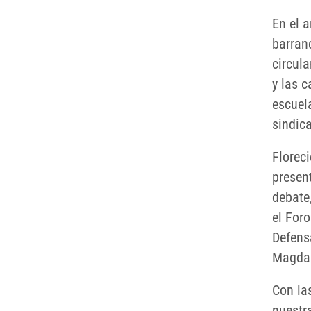
En el 
barran
circula
y las c
escuel
sindic
Floreci
presen
debate,
el For
Defens
Magdal
Con la
nuestr