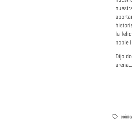
nuestr
aportar
histori
la feli
noble i
Dijo d
arena…
crónic