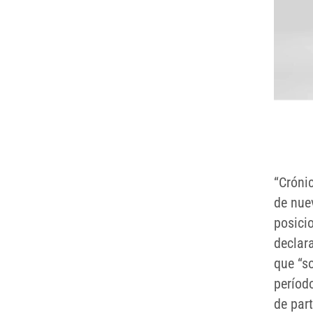
“Cróni
de nuev
posici
declar
que “s
períod
de part